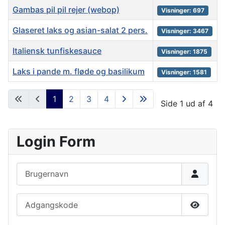
Gambas pil pil rejer (webop)
Visninger: 697
Glaseret laks og asian-salat 2 pers.
Visninger: 3467
Italiensk tunfiskesauce
Visninger: 1875
Laks i pande m. fløde og basilikum
Visninger: 1581
Artikler
1
2
3
4
Side 1 ud af 4
Login Form
Brugernavn
Adgangskode
Vis ad