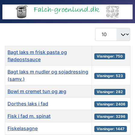
Vis #
Titel
Visninger
Bagt laks m frisk pasta og
Visninger: 750
flødeostsauce
Bagt laks m nudler og sojadressing
Visninger: 523
(samv.)
Bowl m cremet tun og æg
Visninger: 282
Dorthes laks i fad
Visninger: 2406
Fisk i fad m. spinat
Visninger: 3296
Fiskelasagne
Visninger: 1447