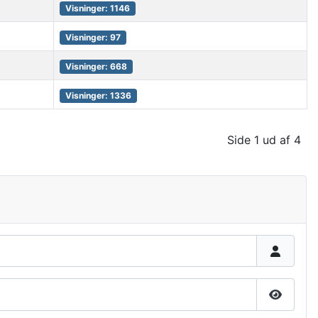
Visninger: 1146
Visninger: 97
Visninger: 668
Visninger: 1336
Side 1 ud af 4
Vis ad