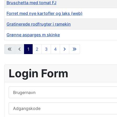
Bruschetta med tomat FJ
Forret med nye kartofler og laks (web)
Gratinerede rodfrugter i ramekin
Grønne asparges m skinke
Artikler
1
2
3
4
Login Form
Brugernavn
Adgangskode