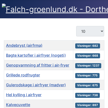
Vis #
Titel
Visninger
Andebryst (airfrma)
Visninger: 682
Bagte kartofler i airfryer (nogeti)
Visninger: 668
Genopvarmning af fritter i air-fryer
Visninger: 1237
Grillede rodfrugter
Visninger: 775
Gulerodskage i airfryer (madver)
Visninger: 675
Hel kylling i airfryer
Visninger: 738
Kalvecuvette
Visninger: 897