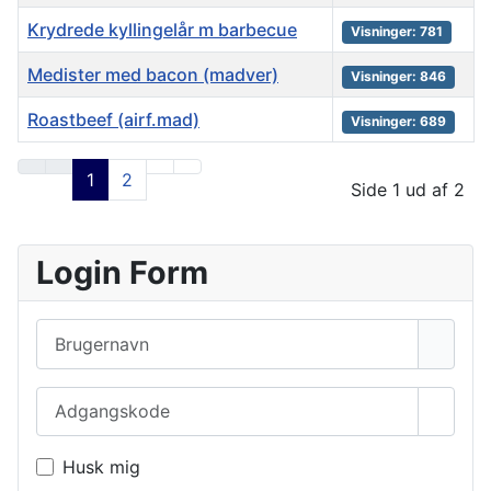
Krydrede kyllingelår m barbecue
Visninger: 781
Medister med bacon (madver)
Visninger: 846
Roastbeef (airf.mad)
Visninger: 689
Artikler
1
2
Side 1 ud af 2
Login Form
Brugernavn
Adgangskode
Vis a
Husk mig