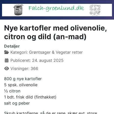
Nye kartofler med olivenolie,
citron og dild (an-mad)
Detaljer
Kategori:
Grøntsager & Vegetar retter
Publiceret: 24. august 2025
Visninger: 366
800 g nye kartofler
5 spsk. olivenolie
½ citron
1 bdt. frisk dild (finthakket)
salt og peber
Skrub kartoflerne, så de er rene, skær evt. store