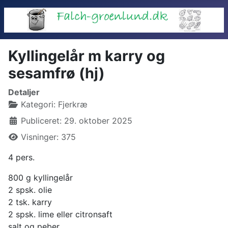
Kyllingelår m karry og
sesamfrø (hj)
Detaljer
Kategori:
Fjerkræ
Publiceret: 29. oktober 2025
Visninger: 375
4 pers.
800 g kyllingelår
2 spsk. olie
2 tsk. karry
2 spsk. lime eller citronsaft
salt og peber