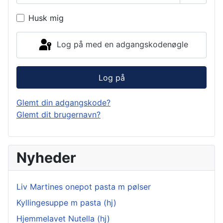
Vis ad
Husk mig
Log på med en adgangskodenøgle
Log på
Glemt din adgangskode?
Glemt dit brugernavn?
Nyheder
Liv Martines onepot pasta m pølser
Kyllingesuppe m pasta (hj)
Hjemmelavet Nutella (hj)